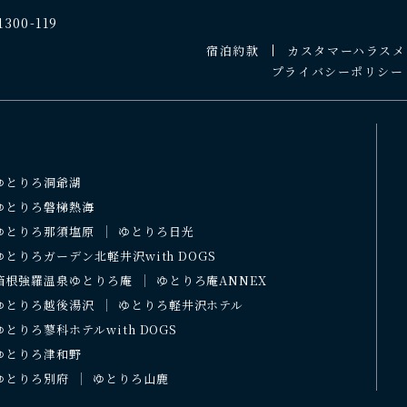
00-119
宿泊約款
カスタマーハラスメ
プライバシーポリシー
ゆとりろ洞爺湖
ゆとりろ磐梯熱海
ゆとりろ那須塩原
ゆとりろ日光
ゆとりろガーデン北軽井沢with DOGS
箱根強羅温泉ゆとりろ庵
ゆとりろ庵ANNEX
ゆとりろ越後湯沢
ゆとりろ軽井沢ホテル
ゆとりろ蓼科ホテルwith DOGS
ゆとりろ津和野
ゆとりろ別府
ゆとりろ山鹿