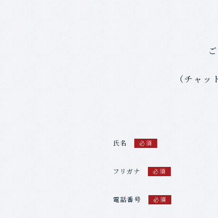
ご
（チャッ
氏名
必須
フリガナ
必須
電話番号
必須