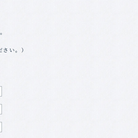
す。
。
ださい。）