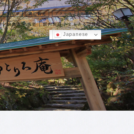
お知らせ
周辺観光
アクセス
お問合せ
泉
お食事
客室
館内施設
よくあるご質問
Japanese